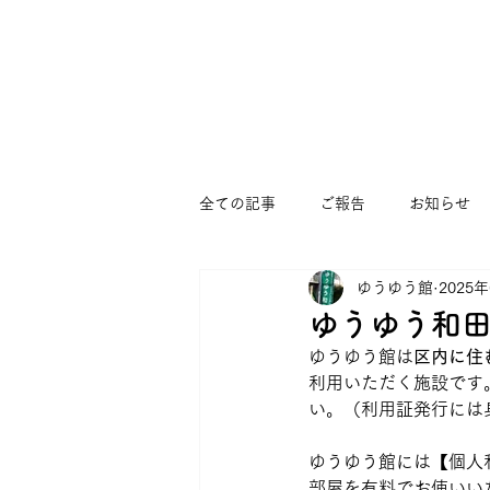
全ての記事
ご報告
お知らせ
ゆうゆう館
2025
まつぼっくりひろば
すくすく
ゆうゆう和田
ゆうゆう館は
区内に住
ゆうゆう大宮堀ノ内館
コミュ
利用いただく施設です
い。（利用証発行には
ゆうゆう館には【個人
部屋を有料でお使いい