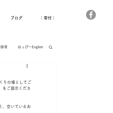
ブログ
：寄付：
間保育
はっぴーEnglish
っぱら
ゆうゆう和田館
くりの場としてご
」をご提示くださ
と、空いているお