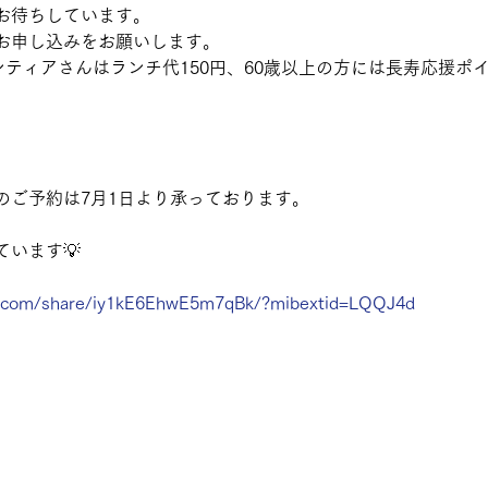
お待ちしています。
お申し込みをお願いします。
ンティアさんはランチ代150円、60歳以上の方には長寿応援ポ
のご予約は7月1日より承っております。
います💡
k.com/share/iy1kE6EhwE5m7qBk/?mibextid=LQQJ4d