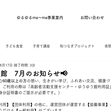
ゆるゆるma〜ma事業案内
お問い合わせ
子ども食堂
子育て講座
和つなぎプロジェクト
夜
年6月17日
読了時間: 3分
タイム
はらっぱひろば
杉並わっか塾
キッチンひがし
館 7月のお知らせ📢
む60歳以上の方
の憩い、生きがい学び、ふれあい交流、健康づ
ニティふらっと東原
ゆうゆう館協働事業
館だより
。ご利用の際は「高齢者活動支援センター・ゆうゆう館利用証
身分証明書のご提示が必要です。）
利用】【団体利用】の他に、運営団体が運営する【協働事業】
ただける【一般利用】がございます。