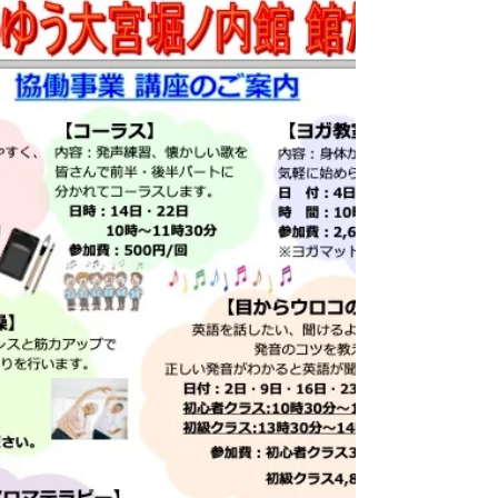
としてご利用ください。 ゆうゆう館は区内
に住む60歳以上の方の憩い、生きがい学
び、ふれあい交流、健康づくりの場としてご
利用いただく施設です。ご利用の際は「高齢
者活動支援センター・ゆうゆう館利用証」を
ご提示ください。（利用証発行には身分証明
書のご提示が必要です。） ゆうゆう館には
【個人利用】【団体利用】の他に、運営団体
が運営する【協働事業】と、空いているお部
屋を有料でお使いいただける【一般利用】が
ございます。 【協働事業】は区内・区外問
わず、60歳以下の方でもご参加いただける
講座です。 【一般利用】はさざんかねっと
による予約が必要です。 ※一般利用をご希
望の方はさざんかねっと登録が必要となりま
す。 🌷8月の協働事業予定📢 「フレイル
予防体操教室」 8月27日（木）15:30～
16:30 最近体が思うように動かなくなってき
たかも？疲れやすいし、