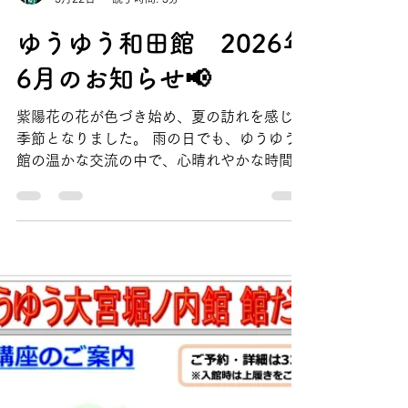
ゆうゆう館
5月22日
読了時間: 3分
ゆうゆう和田館 2026年
6月のお知らせ📢
紫陽花の花が色づき始め、夏の訪れを感じる
季節となりました。 雨の日でも、ゆうゆう
館の温かな交流の中で、心晴れやかな時間を
過ごしてみませんか？ ゆうゆう館は区内に
住む60歳以上の方の憩い、生きがい学び、