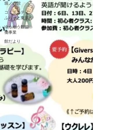
堀ノ内館
コミュニティ
ふらっと東原
ゆうゆう館協
働事業
館だより