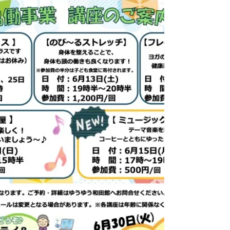
も元気に夏を乗り切りましょう！ ゆうゆう
館は区内に住む60歳以上の方の憩い、生き
がい学び、ふれあい交流、健康づくりの場と
してご利用いただく施設です。ご利用の際は
「高齢者活動支援センター・ゆうゆう館利用
証」をご提示ください。（利用証発行には身
分証明書のご提示が必要です。） ゆうゆう
館には【個人利用】【団体利用】の他に、運
営団体が運営する【協働事業】と、空いてい
るお部屋を有料でお使いいただける【一般利
用】がございます。 【協働事業】は区内・
区外問わず、60歳以下の方でもご参加いた
だける講座です。 【一般利用】はさざんか
ねっとによる予約が必要です。 ※一般利用
をご希望の方はさざんかねっと登録が必要と
なります。 🌷7月の協働事業予定📢 「フ
レイル予防体操教室」 7月25日（木）15:30
～16:30 最近体が思うように動かなくなって
きたかも？疲れやすいし、元気もなくなっ