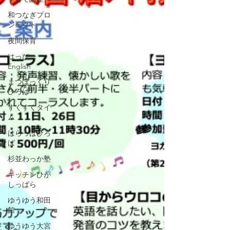
和つなぎプロ
ジェクト
夜間保育
はっぴー
English
まつぼっくり
ひろば
すくすくタイ
ム
はらっぱひろ
ば
杉並わっか塾
キッチンひが
しっぱら
ゆうゆう和田
館
ゆうゆう大宮