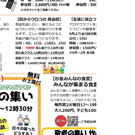
う館利用証」をご提示ください。（利用証発
行には身分証明書のご提示が必要です。）
ゆうゆう館には【個人利用】【団体利用】の
他に、運営団体が運営する【協働事業】と、
空いているお部屋を有料でお使いいただける
【一般利用】がございます。 【協働事業】
は区内・区外問わず、60歳以下の方でもご
参加いただける講座です。 【一般利用】は
さざんかねっとによる予約が必要です。 ※
一般利用をご希望の方はさざんかねっと登録
が必要となります。 🌷協働事業 6月の予定
📢 ・お申込み、見学についてはお電話ま
たは窓口までお問い合わせください。 ・ピ
アノ教室は現在参加者が定員に達したため募
集を中止しています。 「漢字かな書道」 6
月5、19日（金）13:00～1