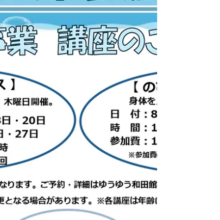
者活動支援センター・ゆうゆう館利用証」を
ご提示ください。（利用証発行には身分証明
書のご提示が必要です。） ゆうゆう館には
【個人利用】【団体利用】の他に、運営団体
が運営する【協働事業】と、空いているお部
屋を有料でお使いいただける【一般利用】が
ございます。 【協働事業】は区内・区外問
わず、60歳以下の方でもご参加いただける
講座です。 【一般利用】はさざんかねっと
による予約が必要です。 ※一般利用をご希
望の方はさざんかねっと登録が必要となりま
す。 🌷協働事業 8月の予定📢 ・お申込
み、見学についてはお電話または窓口までお
問い合わせください。 ・ピアノ教室は現在
参加者が定員に達したため募集を中