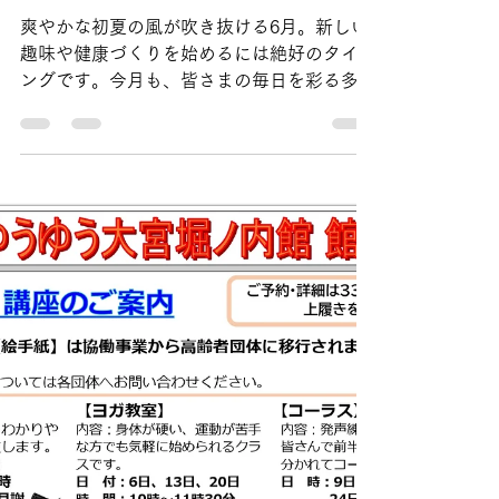
ゆうゆう館
5月22日
読了時間: 2分
ゆうゆう大宮堀ノ内館
2026年 6月のお知らせ📢
爽やかな初夏の風が吹き抜ける6月。新しい
趣味や健康づくりを始めるには絶好のタイミ
ングです。今月も、皆さまの毎日を彩る多彩
な講座をご用意してお待ちしております。
ゆうゆう館は区内に住む60歳以上の方の憩
い、生きがい学び、ふれあい交流、健康づく
りの場としてご利用いただく施設です。ご利
用の際は「高齢者活動支援センター・ゆうゆ