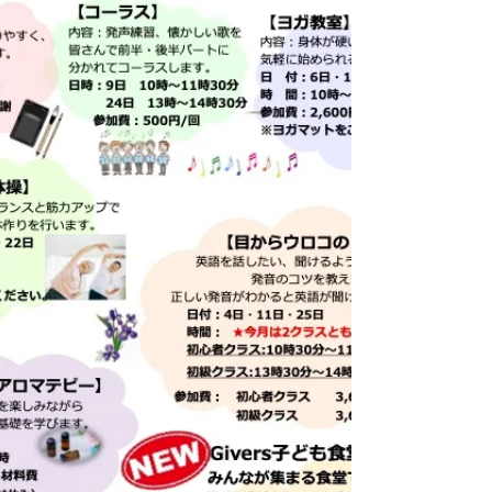
ふれあい交流、健康づくりの場としてご利用
いただく施設です。ご利用の際は「高齢者活
動支援センター・ゆうゆう館利用証」をご提
示ください。（利用証発行には身分証明書の
ご提示が必要です。） ゆうゆう館には【個
人利用】【団体利用】の他に、運営団体が運
営する【協働事業】と、空いているお部屋を
有料でお使いいただける【一般利用】がござ
います。 【協働事業】は区内・区外問わ
ず、60歳以下の方でもご参加いただける講
座です。 【一般利用】はさざんかねっとに
よる予約が必要です。 ※一般利用をご希望
の方はさざんかねっと登録が必要となりま
す。 🌷6月の協働事業予定📢 「フレイル
予防体操教室」 6月25日（木）15:30～
16:30 最近体が思うように動かなくなってき
たかも？疲れやすいし、元気もなくなっ
て、、、 生活で感じるちょっとした不便が
解消されれば気持ちも元気になりま