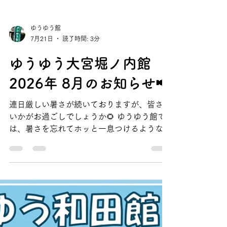
ゆうゆう館
7月21日
読了時間: 3分
ゆうゆう大宮堀ノ内館
2026年 8月のお知らせ📢
連日厳しい暑さが続いておりますが、皆さま
いかがお過ごしでしょうか🌻 ゆうゆう館で
は、暑さを忘れてホッと一息つけるような、
涼しく快適なお部屋と冷水機をご用意してお
ります。 お近くへいらした際はぜひ涼み処
としてご利用ください。 ゆうゆう館は区内
に住む60歳以上の方の憩い、生きがい学
び、ふれあい交流、健康づくりの場としてご
利用いただく施設です。ご利用の際は「高齢