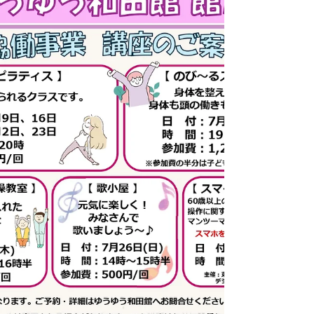
流、健康づくりの場としてご利用いただく施
設です。ご利用の際は「高齢者活動支援セン
ター・ゆうゆう館利用証」をご提示くださ
い。（利用証発行には身分証明書のご提示が
必要です。） ゆうゆう館には【個人利用】
【団体利用】の他に、運営団体が運営する
【協働事業】と、空いているお部屋を有料で
お使いいただける【一般利用】がございま
す。 【協働事業】は区内・区外問わず、60
歳以下の方でもご参加いただける講座です。
【一般利用】はさざんかねっとによる予約が
必要です。 ※一般利用をご希望の方はさざ
んかねっと登録が必要となります。 🌷協働
事業 7月の予定📢 ・お申込み、見学につ
いてはお電話または窓口までお問い合わせく
ださい。 ・ピアノ教室は現在参加者が定員
に達したため募集を中止しています。 「漢
字かな書道」 7月3、17日（金）13:00～
15:30 初心者の方でもわかりやすくかな漢字