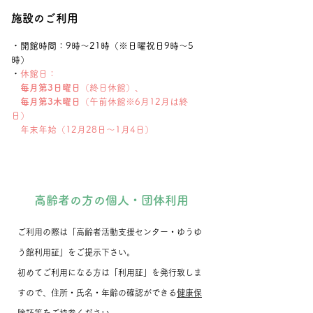
施設のご利用
・
開館時間
​：
9時～21時（※日曜祝日9時～5
時）
・
休館日：
毎月第3日曜日
（終日休館）、
毎月第3木曜日
（午前休館※6月12月は終
日）
年末年始（12月28日～1月4日）
​高齢者の方の個人・団体利用
ご利用の際は「高齢者活動支援センター・ゆうゆ
う館利用証」をご提示下さい。
初めてご利用になる方は「利用証」を発行致しま
すので、住所・氏名・年齢の確認ができる
健康保