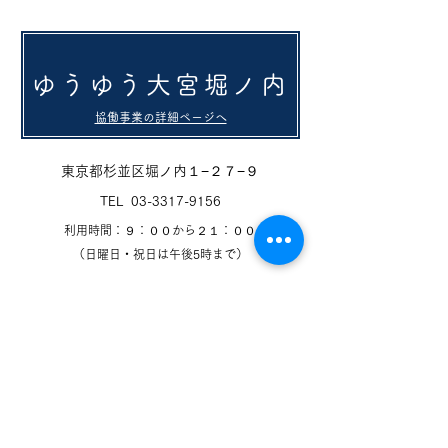
ゆうゆう大宮堀ノ内
協働事業の詳細ページへ
東京都杉並区堀ノ内１−２７−９
TEL
03-3317-9156
​利用時間：９：００から２１：００
（日曜日・祝日は午後5時まで）
京王井の頭線 「永福町駅」
京王バス 高45（中野駅南口行き）
新02（新宿駅西口行
き）「大宮八幡入口」下車徒歩12分