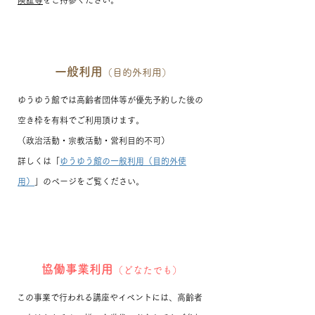
険証等
をご持参ください。
一般利用
（目的
外利用）
ゆうゆう館では高齢者団体等が優先予約した後の
空き枠を有料でご利用頂けます。
（政治活動・宗教活動・営利目的不可）
詳しくは「
ゆうゆう館の一般利用（目的外使
用）
」のページをご覧ください。
協働事業利用
（どなたでも）
この事業で行われる講座やイベントには、高齢者