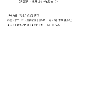
（日曜日・祝日は午後5時まで）
・JR中央線「阿佐ケ谷駅」南口
都営・京王バス
（渋谷駅行き渋66）「堀ノ内」下車 徒歩7分
・東京メトロ丸ノ内線「東高円寺駅」（南口）徒歩13分