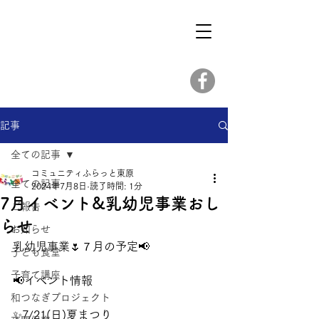
記事
全ての記事
コミュニティふらっと東原
全ての記事
2024年7月8日
読了時間: 1分
7月イベント&乳幼児事業おし
ご報告
らせ
お知らせ
乳幼児事業🌷７月の予定📢 
子ども食堂
子育て講座
📢イベント情報
和つなぎプロジェクト
✨7/21(日)夏まつり