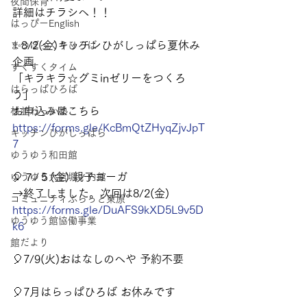
夜間保育
詳細はチラシへ！！
はっぴーEnglish
✨8/2(金)キッチンひがしっぱら夏休み
まつぼっくりひろば
企画
すくすくタイム
「キラキラ☆グミinゼリーをつくろ
はらっぱひろば
う」
お申込みはこちら
杉並わっか塾
https://forms.gle/KcBmQtZHyqZjvJpT
キッチンひがしっぱら
7
ゆうゆう和田館
🎈７/５(金) 親子ヨーガ　 
ゆうゆう大宮堀ノ内館
→終了しました。次回は8/2(金)
コミュニティふらっと東原
https://forms.gle/DuAFS9kXD5L9v5D
ゆうゆう館協働事業
k6
館だより
🎈7/9(火)おはなしのへや 予約不要 
🎈7月はらっぱひろば お休みです　 