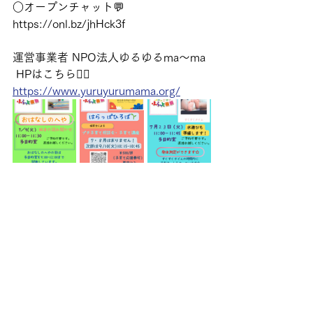
○オープンチャット💬 
https://onl.bz/jhHck3f 
運営事業者 NPO法人ゆるゆるma〜ma
 HPはこちら💁‍♀️ 
https://www.yuruyurumama.org/