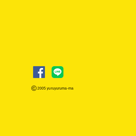
©
2005 yuruyuruma-
ma