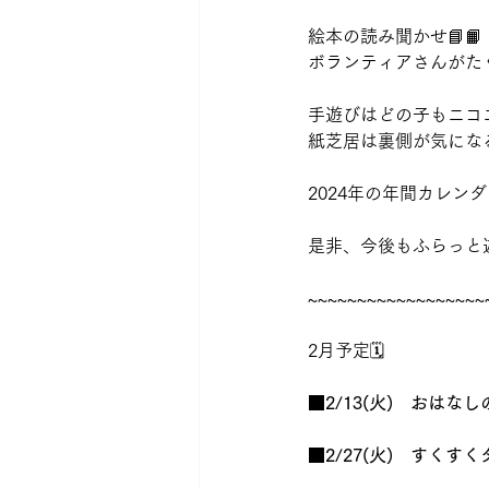
絵本の読み聞かせ📘📙
ボランティアさんがた
手遊びはどの子もニコ
紙芝居は裏側が気にな
2024年の年間カレン
是非、今後もふらっと
~~~~~~~~~~~~~~~~~~
2月予定🗓️
■2/13(火)　おはなしのへ
■2/27(火)　すくすくタイ