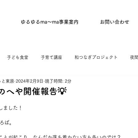
ゆるゆるma〜ma事業案内
お問い合わせ
子ども食堂
子育て講座
和つなぎプロジェクト
夜
っと東原
2024年2月9日
読了時間: 2分
タイム
はらっぱひろば
杉並わっか塾
キッチンひがし
のへや開催報告💡
ニティふらっと東原
ゆうゆう館協働事業
館だより
しました！
ひろば。
ことが起こり、なんだか落ち着かない方も多いのでは？