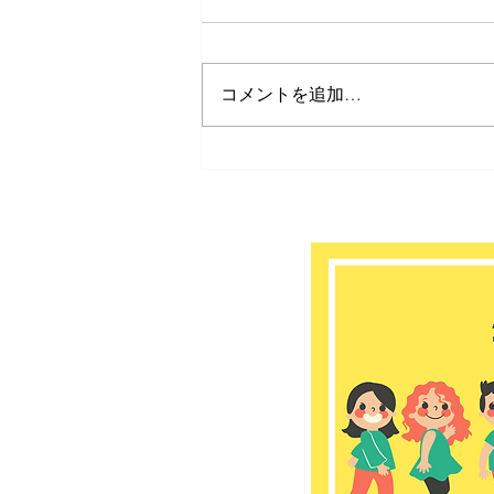
コメントを追加…
３月すくすくタイム🎵開催報
告💡