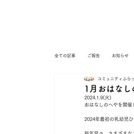
全ての記事
ご報告
お知らせ
コミュニティふら
まつぼっくりひろば
すくすく
1月おはなし
2024.1.9(火)
ゆうゆう大宮堀ノ内館
コミュ
おはなしのへやを開催
2024年最初の乳幼児
新年早々、さまざまな