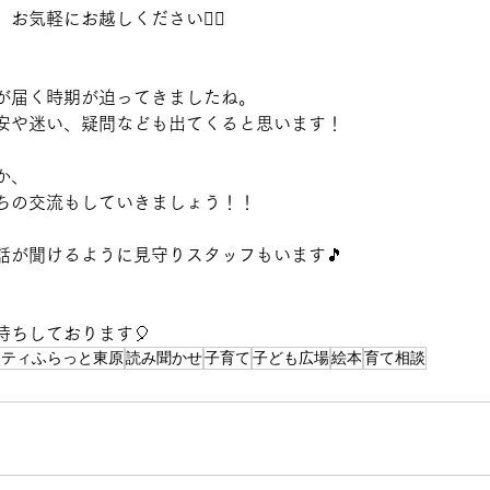
気軽にお越しください💁‍♀️
が届く時期が迫ってきましたね。
安や迷い、疑問なども出てくると思います！
か、
ちの交流もしていきましょう！！
話が聞けるように見守りスタッフもいます🎵
待ちしております🎈
ニティふらっと東原
読み聞かせ
子育て
子ども広場
絵本
育て相談