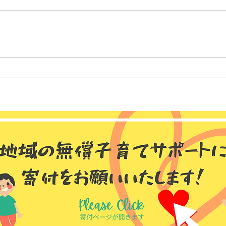
２月すくすくタイム🎵開催報
2月
告💡
💡