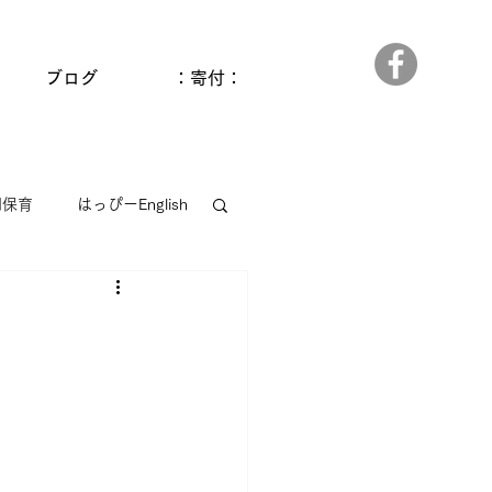
ブログ
：寄付：
間保育
はっぴーEnglish
っぱら
ゆうゆう和田館