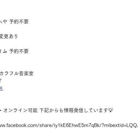
のへや 予約不要
間変更あり
タイム 予約不要 
生のカラフル音楽室 
す
GX
オンライン可能 下記からも情報発信しています💡 
ww.facebook.com/share/iy1kE6EhwE5m7qBk/?mibextid=LQQ