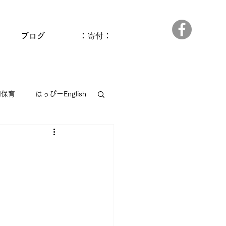
ブログ
：寄付：
間保育
はっぴーEnglish
っぱら
ゆうゆう和田館