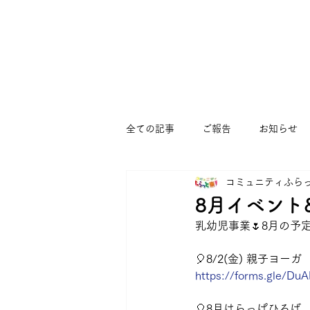
全ての記事
ご報告
お知らせ
コミュニティふら
まつぼっくりひろば
すくすく
8月イベント
乳幼児事業🌷8月の予定
ゆうゆう大宮堀ノ内館
コミュ
🎈8/2(金) 親子ヨーガ　
https://forms.gle/D
🎈8月はらっぱひろば 