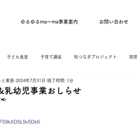
ゆるゆるma〜ma事業案内
お問い合わせ
子ども食堂
子育て講座
和つなぎプロジェクト
夜
っと東原
2024年7月31日
読了時間: 1分
タイム
はらっぱひろば
杉並わっか塾
キッチンひがし
&乳幼児事業おしらせ
 
ニティふらっと東原
ゆうゆう館協働事業
館だより
 
uAFS9kXD5L9v5Dk6