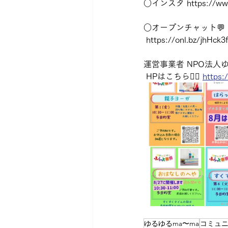
○インスタ https://www.i
○オープンチャット💬
 https://onl.bz/jhHck3f
運営事業者 NPO法人ゆ
 HPはこちら💁‍♀️ 
https:
ゆるゆるma〜ma
コミュ