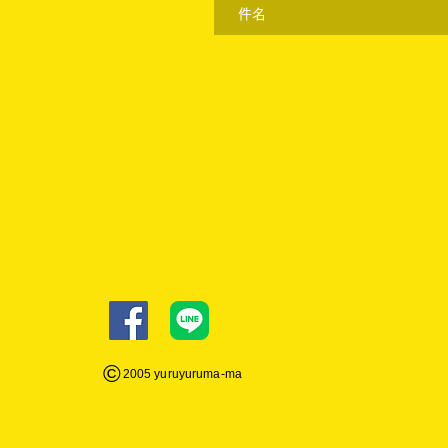
©
2005 yuruyuruma-
ma