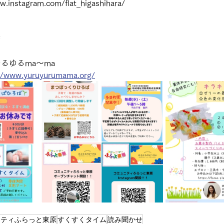
nstagram.com/flat_higashihara/ 
 
るゆるma〜ma
//www.yuruyurumama.org/
ニティふらっと東原
すくすくタイム
読み聞かせ