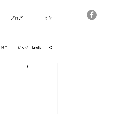
ブログ
：寄付：
間保育
はっぴーEnglish
っぱら
ゆうゆう和田館