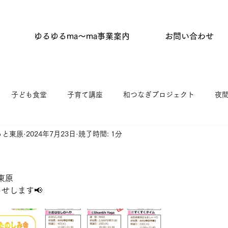
ゆるゆるma〜ma事業案内
お問い合わせ
子ども食堂
子育て講座
和つなぎプロジェクト
夜
っと東原
2024年7月23日
読了時間: 1分
タイム
はらっぱひろば
杉並わっか塾
キッチンひがし
ニティふらっと東原
ゆうゆう館協働事業
館だより
東原
せします📢