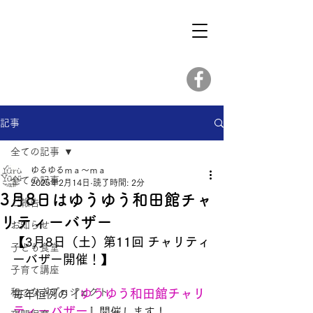
記事
全ての記事
ゆるゆるｍａ～ｍａ
全ての記事
2025年2月14日
読了時間: 2分
3月8日はゆうゆう和田館チャ
ご報告
リティーバザー
お知らせ
【3月8日（土）第11回 チャリティ
子ども食堂
ーバザー開催！】
子育て講座
和つなぎプロジェクト
ゆうゆう和田館チャリ
毎年恒例の『
ティーバザー
』開催します！