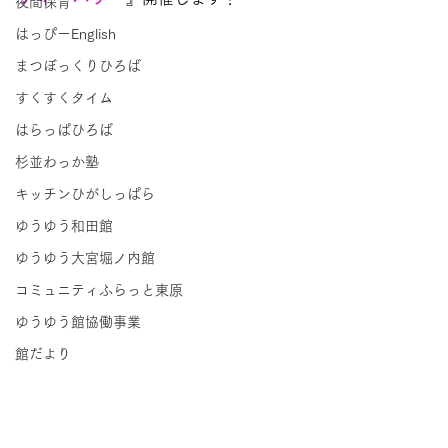
夜間保育
はっぴーEnglish
まつぼっくりひろば
すくすくタイム
はらっぱひろば
杉並わっか塾
キッチンひがしっぱら
ゆうゆう和田館
ゆうゆう大宮堀ノ内館
コミュニティふらっと東原
ゆうゆう館協働事業
館だより