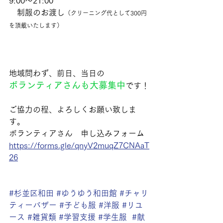
9:00〜21:00
　制服のお渡し
（クリーニング代として300円
を頂戴いたします）
地域問わず、前日、当日の
ボランティアさんも大募集中
です！
ご協力の程、よろしくお願い致しま
す。
ボランティアさん　申し込みフォーム
https://forms.gle/qnyV2muqZ7CNAaT
26
#杉並区和田
#ゆうゆう和田館
#チャリ
ティーバザー
#子ども服
#洋服
#リユ
ース
#雑貨類
#学習支援
#学生服
#献