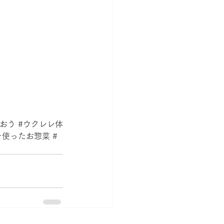
たおう
#ウクレレ体
を使ったお惣菜
#