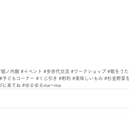
宮堀ノ内館
#イベント
#多世代交流
#ワークショップ
#歌をう
#子どもコーナー
#くじ引き
#射的
#美味しいもの
#杉並野菜
びに来てね
#ゆるゆるma
〜ma