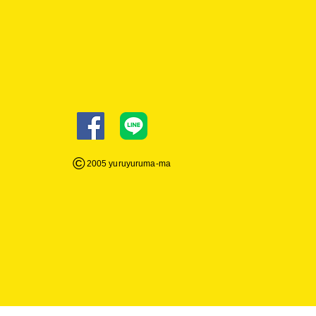
©
2005 yuruyuruma-
ma