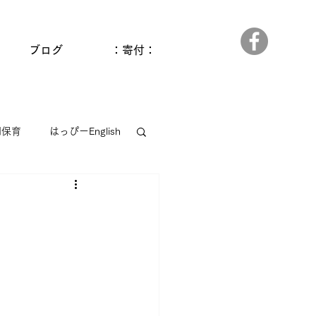
ブログ
：寄付：
間保育
はっぴーEnglish
っぱら
ゆうゆう和田館