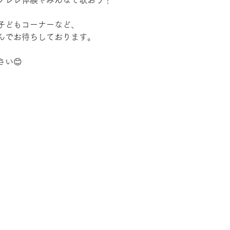
クレレ体験やみんなで歌おう！
子どもコーナーなど、
んでお待ちしております。
い😊