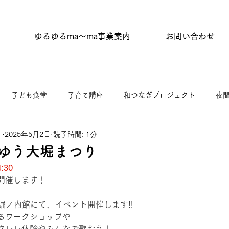
ゆるゆるma〜ma事業案内
お問い合わせ
子ども食堂
子育て講座
和つなぎプロジェクト
夜
ａ
2025年5月2日
読了時間: 1分
タイム
はらっぱひろば
杉並わっか塾
キッチンひがし
ゆうゆう大堀まつり
:30
ニティふらっと東原
ゆうゆう館協働事業
館だより
開催します！
堀ノ内館にて、イベント開催します‼️
るワークショップや