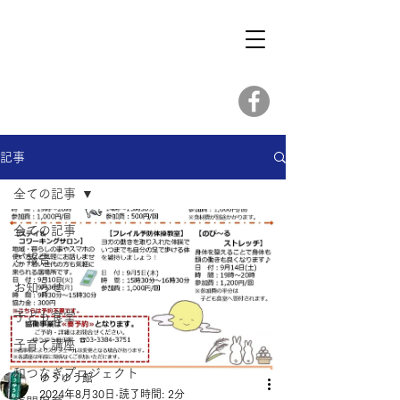
記事
全ての記事
全ての記事
ご報告
お知らせ
子ども食堂
子育て講座
和つなぎプロジェクト
ゆうゆう館
2024年8月30日
読了時間: 2分