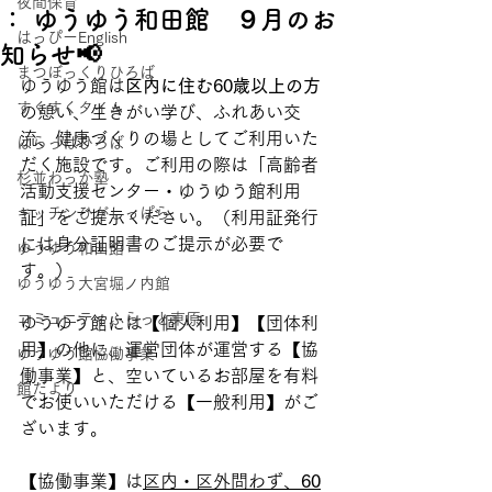
夜間保育
： ゆうゆう和田館 ９月のお
はっぴーEnglish
知らせ📢
まつぼっくりひろば
ゆうゆう館は
区内に住む60歳以上の方
すくすくタイム
の憩い、生きがい学び、ふれあい交
流、健康づくりの場としてご利用いた
はらっぱひろば
だく施設です。ご利用の際は「高齢者
杉並わっか塾
活動支援センター・ゆうゆう館利用
キッチンひがしっぱら
証」をご提示ください。（利用証発行
には身分証明書のご提示が必要で
ゆうゆう和田館
す。）
ゆうゆう大宮堀ノ内館
コミュニティふらっと東原
ゆうゆう館には【個人利用】【団体利
用】の他に、運営団体が運営する【協
ゆうゆう館協働事業
働事業】と、空いているお部屋を有料
館だより
でお使いいただける【一般利用】がご
ざいます。
【協働事業】は
区内・区外問わず、
60