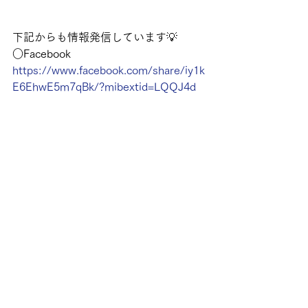
下記からも情報発信しています💡
○Facebook
https://www.facebook.com/share/iy1k
E6EhwE5m7qBk/?mibextid=LQQJ4d