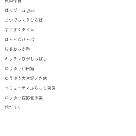
夜間保育
はっぴーEnglish
まつぼっくりひろば
すくすくタイム
はらっぱひろば
杉並わっか塾
キッチンひがしっぱら
ゆうゆう和田館
ゆうゆう大宮堀ノ内館
コミュニティふらっと東原
ゆうゆう館協働事業
館だより