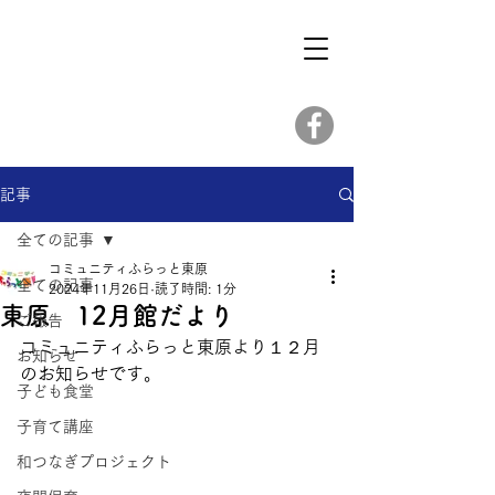
記事
全ての記事
コミュニティふらっと東原
全ての記事
2024年11月26日
読了時間: 1分
東原 12月館だより
ご報告
コミュニティふらっと東原より１２月
お知らせ
のお知らせです。
子ども食堂
子育て講座
和つなぎプロジェクト