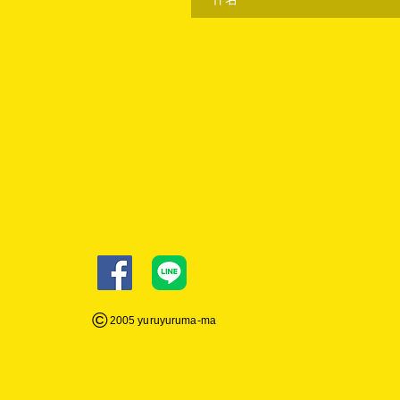
©
2005 yuruyuruma-
ma