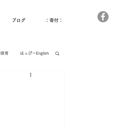
ブログ
：寄付：
間保育
はっぴーEnglish
っぱら
ゆうゆう和田館