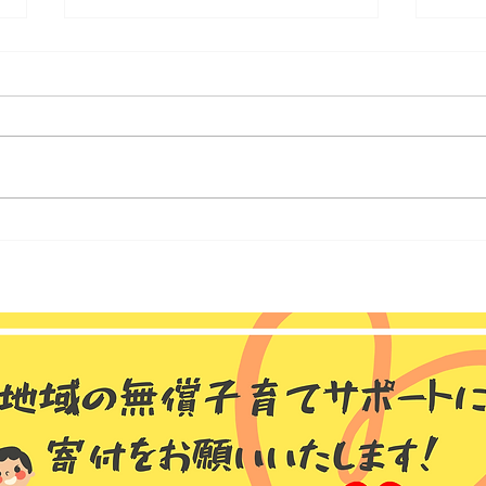
東原
東原 乳幼児事業11月のお知
らせ