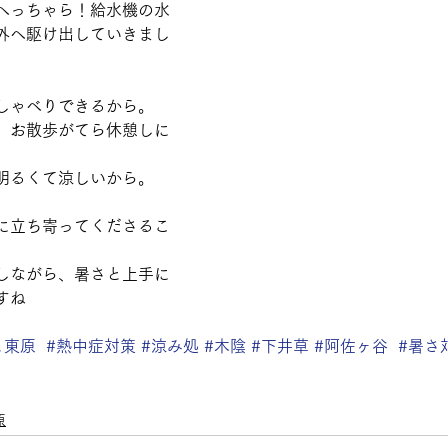
へっちゃら！給水機の水
外へ駆け出していきまし
しゃべりできるから。
、お散歩がてら休憩しに
明るくて涼しいから。
に立ち寄ってくださるこ
しながら、暑さと上手に
すね
と東原
#熱中症対策
#涼み処
#木陰
#下井草
#阿佐ヶ谷
#暑さ
原