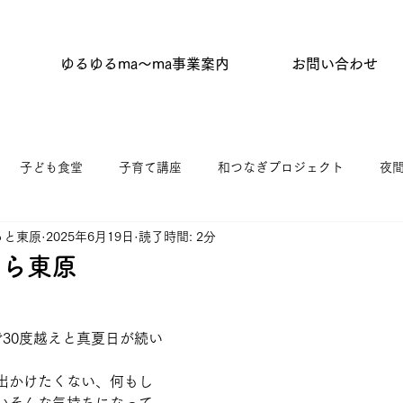
ゆるゆるma〜ma事業案内
お問い合わせ
子ども食堂
子育て講座
和つなぎプロジェクト
夜
っと東原
2025年6月19日
読了時間: 2分
タイム
はらっぱひろば
杉並わっか塾
キッチンひがし
ふら東原
ニティふらっと東原
ゆうゆう館協働事業
館だより
30度越えと真夏日が続い
出かけたくない、何もし