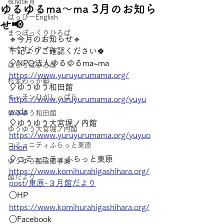
夜間保育
ゆるゆるma〜ma 3月のお知ら
はっぴーEnglish
せ📢
まつぼっくりひろば
🔹今月のお知らせ🔹
すくすくタイム
下記よりご確認ください🍀
🎈NPO法人ゆるゆるma~ma 
はらっぱひろば
https://www.yuruyurumama.org/
杉並わっか塾
🎈ゆうゆう和田館 　
キッチンひがしっぱら
https://www.yuruyurumama.org/yuyu
wada
ゆうゆう和田館
🎈ゆうゆう大宮堀ノ内館 
ゆうゆう大宮堀ノ内館
https://www.yuruyurumama.org/yuyuo
コミュニティふらっと東原
ohori
🎈コミュニティふらっと東原
ゆうゆう館協働事業
https://www.komihurahigashihara.org/
館だより
post/東原-３月館だより
○HP 
https://www.komihurahigashihara.org/
○Facebook