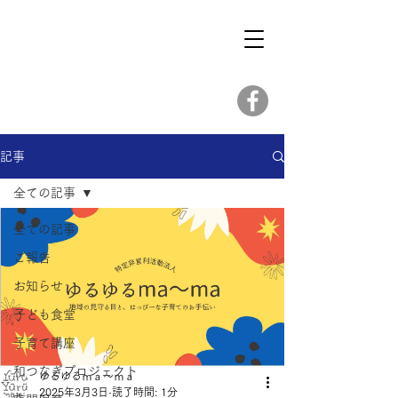
記事
全ての記事
全ての記事
ご報告
お知らせ
子ども食堂
子育て講座
和つなぎプロジェクト
ゆるゆるｍａ～ｍａ
2025年3月3日
読了時間: 1分