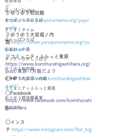
夜間保育
g/
はっぴーEnglish
🎈ゆうゆう和田館 　
https://www.yuruyurumama.org/yuyu
まつぼっくりひろば
wada
すくすくタイム
🎈ゆうゆう大宮堀ノ内
はらっぱひろば
館
https://www.yuruyurumama.org/yu
yuoohori
杉並わっか塾
🎈コミュニティふらっと東原　
キッチンひがしっぱら
https://www.komihurahigashihara.org/
ゆうゆう和田館
post/東原-1月館だより
○HP
https://www.komihurahigashihar
ゆうゆう大宮堀ノ内館
a.org/
コミュニティふらっと東原
○Facebook
ゆうゆう館協働事業
https://www.facebook.com/komihurahi
gashihara
館だより
○インス
タ
https://www.instagram.com/flat_hig