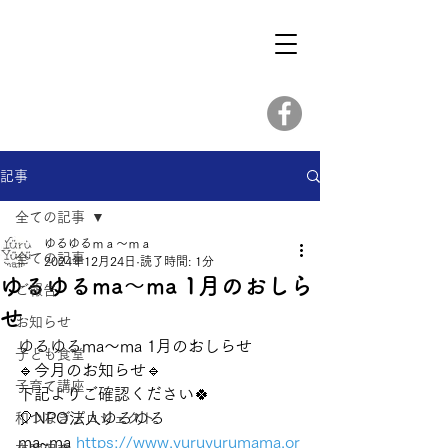
記事
全ての記事
ゆるゆるｍａ～ｍａ
全ての記事
2024年12月24日
読了時間: 1分
ゆるゆるma〜ma 1月のおしら
ご報告
せ
お知らせ
ゆるゆるma〜ma 1月のおしらせ
子ども食堂
🔹今月のお知らせ🔹
子育て講座
下記よりご確認ください🍀
🎈NPO法人ゆるゆる
和つなぎプロジェクト
ma~ma
https://www.yuruyurumama.or