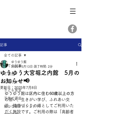
記事
全ての記事
ゆうゆう館
全ての記事
2025年5月13日
読了時間: 2分
ゆうゆう大宮堀之内館 5月の
ご報告
お知らせ📢
お知らせ
更新日：
2025年7月8日
子ども食堂
ゆうゆう館は
区内に住む60歳以上の方
子育て講座
の憩い、生きがい学び、ふれあい交
流、健康づくりの場としてご利用いた
和つなぎプロジェクト
だく施設です。ご利用の際は「高齢者