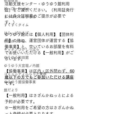
夜間保育
活動支援センター・ゆうゆう館利用
はっぴーEnglish
証」をご提示ください。（利用証発行
には身分証明書のご提示が必要で
まつぼっくりひろば
す。）
すくすくタイム
はらっぱひろば
ゆうゆう館には【個人利用】【団体利
用】の他に、運営団体が運営する【協
杉並わっか塾
働事業】と、空いているお部屋を有料
キッチンひがしっぱら
でお使いいただける【一般利用】がご
ゆうゆう和田館
ざいます。
ゆうゆう大宮堀ノ内館
【協働事業】は
区内・区外問わず、
60
コミュニティふらっと東原
歳以下の方でもご参加いただける講座
ゆうゆう館協働事業
です。
館だより
【一般利用】はさざんかねっとによる
予約が必要です。
※一般利用をご希望の方はさざんかね
っと登録が必要となります。