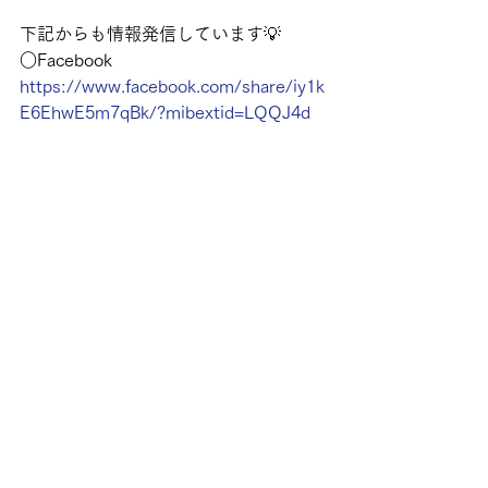
下記からも情報発信しています💡
○Facebook
https://www.facebook.com/share/iy1k
E6EhwE5m7qBk/?mibextid=LQQJ4d