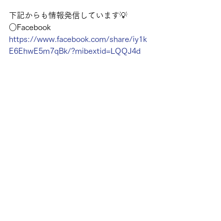
下記からも情報発信しています💡
○Facebook
https://www.facebook.com/share/iy1k
E6EhwE5m7qBk/?mibextid=LQQJ4d