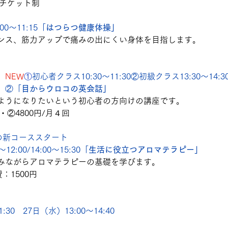
分チケット制
00～11:15「
はつらつ健康体操」
ンス、筋力アップで痛みの出にくい身体を目指します。
木）
NEW
①
初心者クラス
10:30～11:30
②初級クラス13:30～14:3
」②「
目からウロコの英会話」
ようになりたいという初心者の方向けの講座です。
・②4800円/月４回
の新コーススタート
2:00/14:00～15:30「
生活に役立つアロマテラピー」
みながらアロマテラピーの基礎を学びます。
：1500円
1:30　27日（水）13:00～14:40