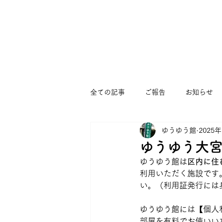
全ての記事
ご報告
お知らせ
ゆうゆう館
2025
まつぼっくりひろば
すくすく
ゆうゆう大宮
ゆうゆう館は
区内に住
ゆうゆう大宮堀ノ内館
コミュ
利用いただく施設です
い。（利用証発行には
ゆうゆう館には【個人
部屋を有料でお使いい