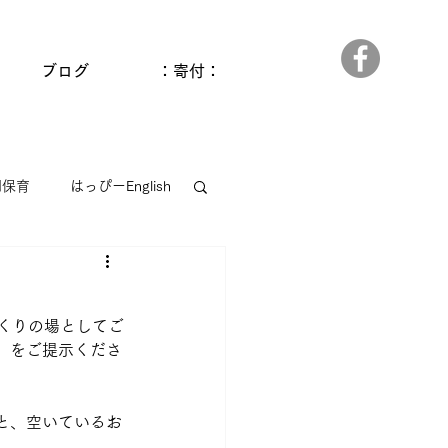
ブログ
：寄付：
間保育
はっぴーEnglish
っぱら
ゆうゆう和田館
くりの場としてご
」をご提示くださ
と、空いているお