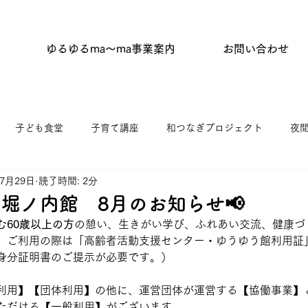
ゆるゆるma〜ma事業案内
お問い合わせ
子ども食堂
子育て講座
和つなぎプロジェクト
夜
年7月29日
読了時間: 2分
タイム
はらっぱひろば
杉並わっか塾
キッチンひがし
堀ノ内館 8月のお知らせ📢
む60歳以上の方
の憩い、生きがい学び、ふれあい交流、健康づ
ニティふらっと東原
ゆうゆう館協働事業
館だより
。ご利用の際は「高齢者活動支援センター・ゆうゆう館利用証
身分証明書のご提示が必要です。）
利用】【団体利用】の他に、運営団体が運営する【協働事業】
ただける【一般利用】がございます。