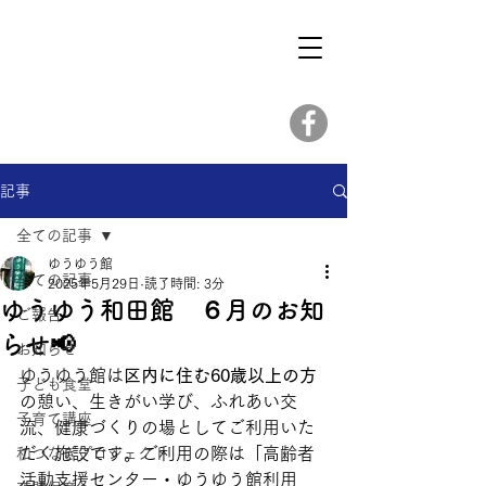
記事
全ての記事
ゆうゆう館
全ての記事
2025年5月29日
読了時間: 3分
ゆうゆう和田館 ６月のお知
ご報告
らせ📢
お知らせ
ゆうゆう館は
区内に住む60歳以上の方
子ども食堂
の憩い、生きがい学び、ふれあい交
子育て講座
流、健康づくりの場としてご利用いた
だく施設です。ご利用の際は「高齢者
和つなぎプロジェクト
活動支援センター・ゆうゆう館利用