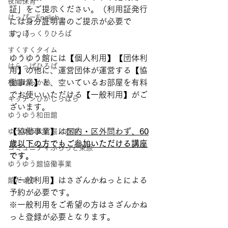
夜間保育
証」をご提示ください。（利用証発行
はっぴーEnglish
には身分証明書のご提示が必要で
す。）
まつぼっくりひろば
すくすくタイム
ゆうゆう館には【個人利用】【団体利
はらっぱひろば
用】の他に、運営団体が運営する【協
働事業】と、空いているお部屋を有料
杉並わっか塾
でお使いいただける【一般利用】がご
キッチンひがしっぱら
ざいます。
ゆうゆう和田館
【協働事業】は
区内・区外問わず、
60
ゆうゆう大宮堀ノ内館
歳以下の方でもご参加いただける講座
コミュニティふらっと東原
です。
ゆうゆう館協働事業
【一般利用】はさざんかねっとによる
館だより
予約が必要です。
※一般利用をご希望の方はさざんかね
っと登録が必要となります。