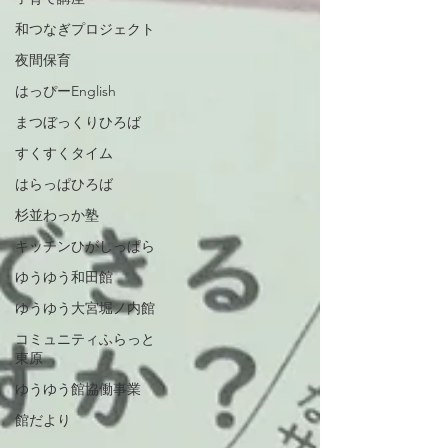
和つなぎプロジェクト
夜間保育
はっぴーEnglish
まつぼっくりひろば
すくすくタイム
はらっぱひろば
杉並わっか塾
キッチンひがしっぱら
ゆうゆう和田館
ゆうゆう大宮堀ノ内館
コミュニティふらっと
東原
ゆうゆう館協働事業
館だより